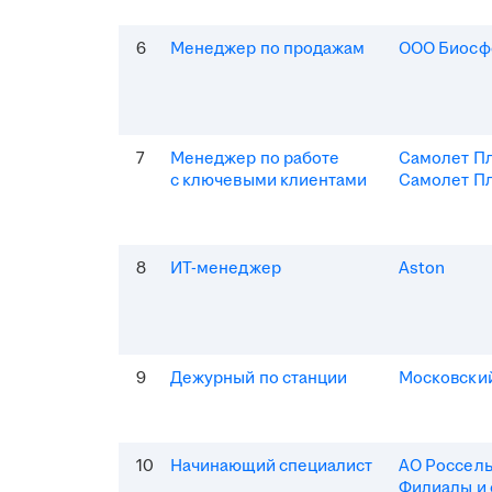
6
Менеджер по продажам
ООО Биосф
7
Менеджер по работе
Самолет П
с ключевыми клиентами
Самолет Пл
8
ИТ-менеджер
Aston
9
Дежурный по станции
Московски
10
Начинающий специалист
АО Россель
Филиалы и 