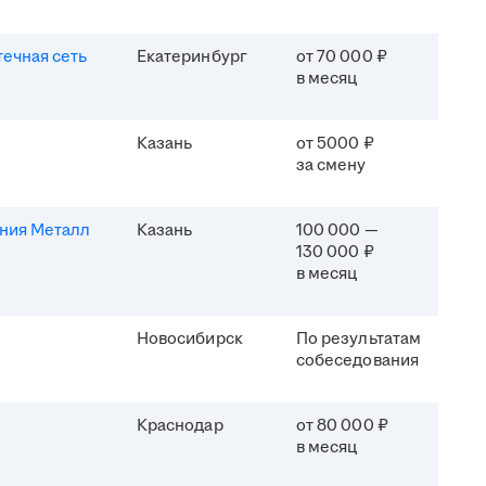
течная сеть
Екатеринбург
от 70 000 ₽
в месяц
Казань
от 5000 ₽
за смену
ния Металл
Казань
100 000 —
130 000 ₽
в месяц
Новосибирск
По результатам
собеседования
Краснодар
от 80 000 ₽
в месяц