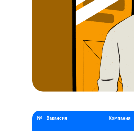
№
Вакансия
Компания