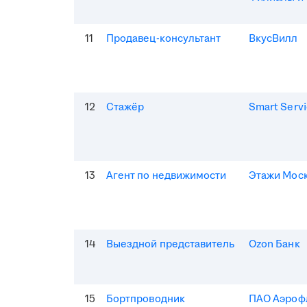
11
Продавец-консультант
ВкусВилл
12
Стажёр
Smart Serv
13
Агент по недвижимости
Этажи Мос
14
Выездной представитель
Ozon Банк
15
Бортпроводник
ПАО Аэроф