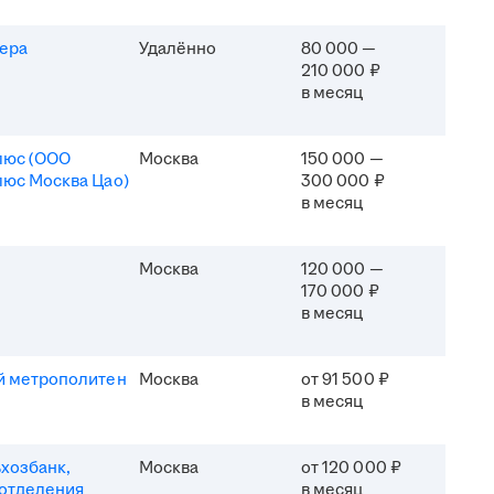
ера
Удалённо
80 000 —
210 000 ₽
в месяц
люс (ООО
Москва
150 000 —
юс Москва Цао)
300 000 ₽
в месяц
Москва
120 000 —
170 000 ₽
в месяц
й метрополитен
Москва
от 91 500 ₽
в месяц
хозбанк,
Москва
от 120 000 ₽
отделения
в месяц