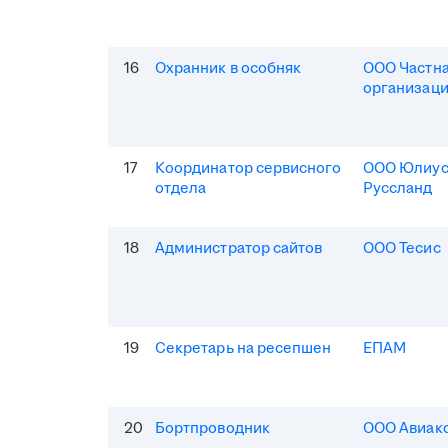
16
Охранник в особняк
ООО Частна
организаци
17
Координатор сервисного
ООО Юлиус
отдела
Руссланд
18
Администратор сайтов
ООО Тесис
19
Секретарь на ресепшен
ЕПАМ
20
Бортпроводник
ООО Авиак