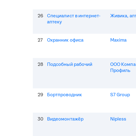
26
Специалист в интернет-
Живика, ап
аптеку
27
Охранник офиса
Maxima
28
Подсобный рабочий
ООО Компа
Профиль
29
Бортпроводник
S7 Group
30
Видеомонтажёр
Nipless