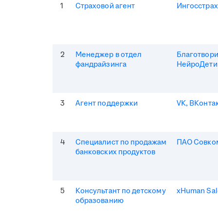
1
Страховой агент
Ингосстрах
2
Менеджер в отдел
Благотвор
фандрайзинга
НейроДети
3
Агент поддержки
VK, ВКонта
4
Специалист по продажам
ПАО Совко
банковских продуктов
5
Консультант по детскому
xHuman Sal
образованию