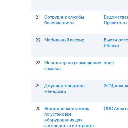
21
Сотрудник службы
Ведомствен
безопасности
Правитель
22
Мобильный кассир
Бьюти-рет
Яблоко
23
Менеджер по размещению
oodji
заказов
24
Джуниор-проджект-
ЭТМ, комп
менеджер
25
Водитель-монтажник
ООО Алеат
по установке
оборудования для
загородного интернета