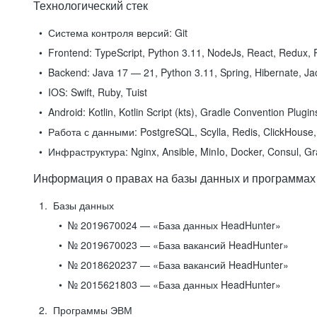
Технологический стек
Система контроля версий:
Git
Frontend:
TypeScript, Python 3.11, NodeJs, React, Redux, R
Backend:
Java 17 — 21, Python 3.11, Spring, Hibernate, Jac
IOS:
Swift, Ruby, Tuist
Android:
Kotlin, Kotlin Script (kts), Gradle Convention Plugi
Работа с данными:
PostgreSQL, Scylla, Redis, ClickHouse, 
Инфраструктура:
Nginx, Ansible, MinIo, Docker, Consul, G
Информация о правах на базы данных и программах
Базы данных
№ 2019670024 — «База данных HeadHunter»
№ 2019670023 — «База вакансий HeadHunter»
№ 2018620237 — «База вакансий HeadHunter»
№ 2015621803 — «База данных HeadHunter»
Программы ЭВМ