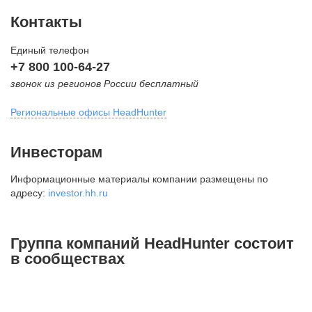
Контакты
Единый телефон
+7 800 100-64-27
звонок из регионов России бесплатный
Региональные офисы HeadHunter
Москва
Инвесторам
внутригородская территория
Информационные материалы компании размещены по
Муниципальный округ Тверской,
адресу:
investor.hh.ru
2-я Брестская ул., д. 48,
помещение 25
+7 495 974-64-27
Группа компаний HeadHunter состоит
+7 495 980-64-27
в сообществах
+7 495 134-92-24
press@hh.ru