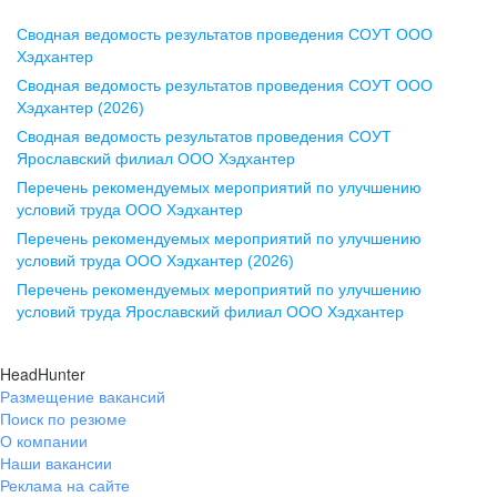
Сводная ведомость результатов проведения СОУТ ООО
Воронеж
Хэдхантер
Сводная ведомость результатов проведения СОУТ ООО
ул. Комиссаржевской, д. 10,
Хэдхантер (2026)
офис 1212
Сводная ведомость результатов проведения СОУТ
+7 473 280-05-05
Ярославский филиал ООО Хэдхантер
pr@vrn.hh.ru
Перечень рекомендуемых мероприятий по улучшению
условий труда ООО Хэдхантер
Казань
Перечень рекомендуемых мероприятий по улучшению
ул. Спартаковская, д. 2А, этаж 3,
условий труда ООО Хэдхантер (2026)
помещение 15
Перечень рекомендуемых мероприятий по улучшению
условий труда Ярославский филиал ООО Хэдхантер
+7 843 212-12-50
pr@kzn.hh.ru
HeadHunter
Размещение вакансий
Екатеринбург
Поиск по резюме
ул. Боевых Дружин, стр. 20,
О компании
5 этаж, офис 505, 521
Наши вакансии
Реклама на сайте
+7 343 226-79-99