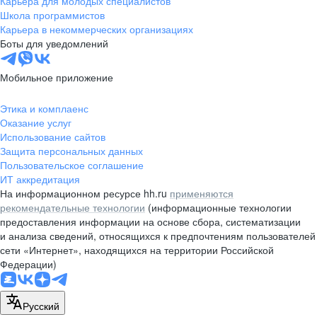
Карьера для молодых специалистов
pr@nsk.hh.ru
Школа программистов
Карьера в некоммерческих организациях
Минск
Боты для уведомлений
пр-т Дзержинского, д. 57,
10 этаж, помещение 45-1
Мобильное приложение
+375 (17)
336-03-02
Этика и комплаенс
pr@rabota.by
Оказание услуг
Использование сайтов
Алматы
Защита персональных данных
Пользовательское соглашение
пр. Абая, д. 151, БЦ Алатау,
ИТ аккредитация
12 этаж, офис 1209
На информационном ресурсе hh.ru
применяются
+7 727 232-13-13
рекомендательные технологии
(информационные технологии
pr@headhunter.com.kz
предоставления информации на основе сбора, систематизации
и анализа сведений, относящихся к предпочтениям пользователей
сети «Интернет», находящихся на территории Российской
Федерации)
Русский