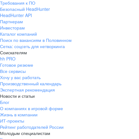
Требования к ПО
pr@ural.hh.ru
Безопасный HeadHunter
HeadHunter API
Краснодар
Партнерам
Инвесторам
ул. Янковского, д. 169, 7 этаж,
Каталог компаний
706 каб.
Поиск по вакансиям в Половинном
+7 861 205-55-57
Сетка: соцсеть для нетворкинга
pr@krd.hh.ru
Соискателям
hh PRO
Готовое резюме
Владивосток
Все сервисы
пер. Ланинский д. 4, офис 3.4
Хочу у вас работать
Производственный календарь
+7 423 202-33-28
Экспертная рекомендация
pr@dv.hh.ru
Новости и статьи
Блог
Новосибирск
О компаниях в игровой форме
Жизнь в компании
ул. Большевистская, д. 35,
ИТ-проекты
помещение 21
Рейтинг работодателей России
+7 383 207-94-64
Молодым специалистам